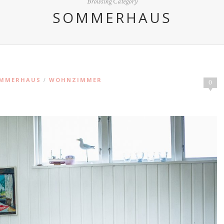
Browsing Category
SOMMERHAUS
MMERHAUS
WOHNZIMMER
/
0