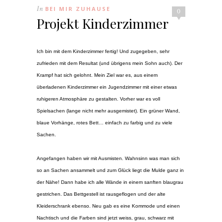
In
BEI MIR ZUHAUSE
0
Projekt Kinderzimmer
Ich bin mit dem Kinderzimmer fertig! Und zugegeben, sehr
zufrieden mit dem Resultat (und übrigens mein Sohn auch). Der
Krampf hat sich gelohnt. Mein Ziel war es, aus einem
überladenen Kinderzimmer ein Jugendzimmer mit einer etwas
ruhigeren Atmosphäre zu gestalten. Vorher war es voll
Spielsachen (lange nicht mehr ausgemistet). Ein grüner Wand,
blaue Vorhänge, rotes Bett… einfach zu farbig und zu viele
Sachen.
Angefangen haben wir mit Ausmisten. Wahnsinn was man sich
so an Sachen ansammelt und zum Glück liegt die Mulde ganz in
der Nähe! Dann habe ich alle Wände in einem sanften blaugrau
gestrichen. Das Bettgestell ist rausgeflogen und der alte
Kleiderschrank ebenso. Neu gab es eine Kommode und einen
Nachtisch und die Farben sind jetzt weiss, grau, schwarz mit