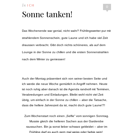
In
ICH
0
Sonne tanken!
Das Wochenende war genial, nicht wahr? Frühlingswetter pur mit
strahlendem Sonnenschein, gute Laune und ich habe viel Zeit
draussen verbracht. Gibt doch nichts schöneres, als auf dem
Lounge in der Sonne zu chillen und die ersten Sonnenstrahlen
nach dem Winter zu geniessen!
Auch der Montag präsentiert sich von seiner besten Seite und
ich werde die neue Woche gemütlich in Angriff nehmen. Heute
ist noch ruhig aber danach ist die Agenda randvoll mit Terminen,
Verabredungen und Einladungen. Bleibt wohl nicht viel Zeit
übrig, um einfach in der Sonne zu chillen – aber die Tatsache,
dass die hellere Jahreszeit da ist, macht doch gute Laune!?!
Zum Wochenstart noch einen „Selfie“ vom sonnigen Sonntag.
Musste gleich die helleren Sachen aus der Garderobe
raussuchen. Bin ja sonst lieber schwarz gekleidet – aber im
Frühling darf es auch gern mal weiss oder farbig sein!