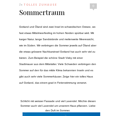
In
TOLLES ZUHAUSE
0
Sommertraum
Gotland und Öland sind zwei Insel im schwedischen Ostsee, wo
fast etwas Mittelmeerfeeling im hohen Norden spürbar wird. Mit
karger Natur, lange Sandstrände und meilenweite Meeressicht,
wie im Süden. Wir verbringen die Sommer jeweils auf Öland aber
die etwas grössere Nachbarsinsel Gotland hat auch sehr viel zu
bieten. Zum Beispiel die schöne Stadt Visby mit einer
Stadtmauer aus dem Mittelalter. Viele Schweden verbringen den
Sommer auf den für das milde Klima bekannten Inseln und es
gibt auch sehr viele Sommerhäuser. Zeige hier ein tolles Haus
auf Gotland, das einem grad in Ferienstimmung versetzt.
Schlicht mit weisser Fassade und viel Lavendel. Möchte diesen
Sommer auch viel Lavendel um unserem Haus pflanzen. Liebe
den Duft im Sommer.