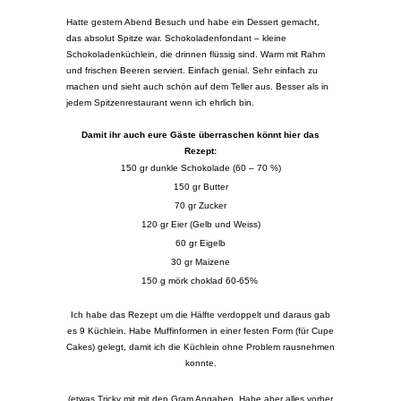
Hatte gestern Abend Besuch und habe ein Dessert gemacht,
das absolut Spitze war. Schokoladenfondant – kleine
Schokoladenküchlein, die drinnen flüssig sind. Warm mit Rahm
und frischen Beeren serviert. Einfach genial. Sehr einfach zu
machen und sieht auch schön auf dem Teller aus. Besser als in
jedem Spitzenrestaurant wenn ich ehrlich bin.
Damit ihr auch eure Gäste überraschen könnt hier das
Rezept:
150 gr dunkle Schokolade (60 – 70 %)
150 gr Butter
70 gr Zucker
120 gr Eier (Gelb und Weiss)
60 gr Eigelb
30 gr Maizene
150 g mörk choklad 60-65%
Ich habe das Rezept um die Hälfte verdoppelt und daraus gab
es 9 Küchlein. Habe Muffinformen in einer festen Form (für Cupe
Cakes) gelegt, damit ich die Küchlein ohne Problem rausnehmen
konnte.
(etwas Tricky mit mit den Gram Angaben. Habe aber alles vorher