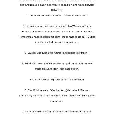
abgewogen und dann a la minute gebacken und warm serviert)
HOW TO?
1. Form vorbereiten. Ofen auf 190 Grad vorheizen
2. Schokolade auf 40 grad schmelzen (im Wasserbad) und
Butter auf 40 Grad ebenfalls (war da nicht so genau mit der
Temperatur, habe lediglich mit dem Finger nachgeschaut). Butter
und Schokolade zusammen mischen.
3. Zucker und Eier luftig rühren (am besten elektrisch)
4. 2/3 der Schokolade/Butter Mischung darunter rühren. Gut
mischen. Dann den Rest dazugeben.
5. Maizena vorsichtig dazugeben und mischen
6. 6 – 12 Minuten im Ofen backen (ich habe 9 Minuten
gebraucht). Nicht zu lange im Ofen lassen. Sie sollen flüssig sein
innen drin.
7. Kurz abkühlen lassen und dann auf Teller mit Rahm und